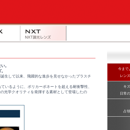
ない。
今まで
ズ。
レンズ
トが誕生して以来、飛躍的な進歩を見せなかったプラスチ
れているように、ポリカーボネートを超える耐衝撃性、
キ
ベルの光学クオリティを発揮する素材として登場したの
日常
占