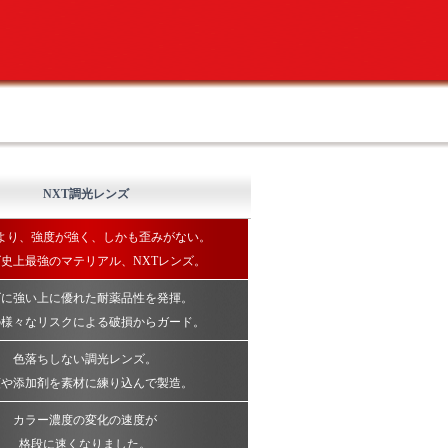
NXT調光レンズ
より、強度が強く、しかも歪みがない。
史上最強のマテリアル、NXTレンズ。
ズに強い上に優れた耐薬品性を発揮。
の様々なリスクによる破損からガード。
色落ちしない調光レンズ。
領や添加剤を素材に練り込んで製造。
カラー濃度の変化の速度が
格段に速くなりました。